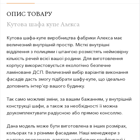
ОПИС ТОВАРУ
Кутова шафа купе Алекса
Кутова шафа-купе виробництва фабрики Алекса має
величезний внутрішній простір. Місткі внутрішні
відділення з полицями і штангою розмістять неймовірну
кількість речей всієї вашої родини. Для виготовлення
корпусу використовується екологічно безпечне
ламіноване ДСП. Величезний вибір варіантів виконання
фасадів дасть змогу підібрати шафу-купе, що ідеально
доповнить інтер'єр вашого будинку.
Так само можливі зміни, за вашим бажанням, у внутрішній
конструкції шафи, а також за необхідності її можна
доукомплектувати радіусною або прямою консоллю.
Дана модель може бути виготовлена в інших розмірах,
кольорах та з різними фасадами. Наші менеджери з
радістю прорахують вартість необхідних конфігурації і