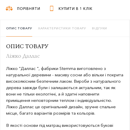
ПОРІВНЯТИ
КУПИТИ В 1 КЛІК
ОПИС ТОВАРУ
ХАРАКТЕРИСТИКИ ТОВАРУ
ВІДГУКИ
ОПИС ТОВАРУ
Ліжко Даллас
Ліжко "Даллас ", фабрики Stemma виготовлено з
натуральної деревини - масиву сосни або вільхи і покрита
високоякісним безпечним лаком. Вироби з натурального
дерева завжди були і залишаються актуальним, так як
вони не тільки екологічні, а й здатні наповнити
приміщення неповторним теплом і індивідуальністю.
Ліжко Даллас це оригінальний дизайн, зручне спальне
місце, багато варіантів розмірів та кольорів.
В якості основи під матрац використовуються букові