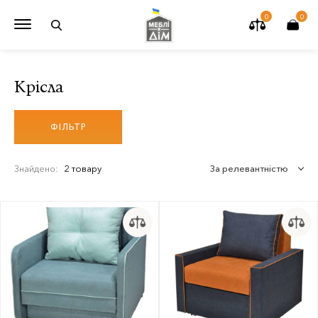
0
0
Крісла
ФІЛЬТР
2 товару
За релевантністю
Знайдено: