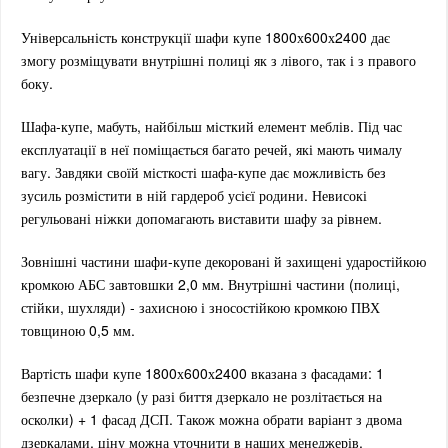
Універсальність конструкції шафи купе 1800х600х2400 дає
змогу розміщувати внутрішні полиці як з лівого, так і з правого
боку.
Шафа-купе, мабуть, найбільш місткий елемент меблів.
Під час
експлуатації в неї поміщається багато речей, які мають чималу
вагу. Завдяки своїй місткості шафа-купе дає можливість без
зусиль розмістити в ній гардероб усієї родини. Невисокі
регульовані ніжки допомагають виставити шафу за рівнем.
Зовнішні частини шафи-купе декоровані й захищені ударостійкою
кромкою АБС завтовшки 2,0 мм. Внутрішні частини (полиці,
стійки, шухляди) - захисною і зносостійкою кромкою ПВХ
товщиною 0,5 мм.
Вартість шафи купе 1800х600х2400 вказана з фасадами: 1
безпечне дзеркало (у разі биття дзеркало не розлітається на
осколки) + 1 фасад ДСП. Також можна обрати варіант з двома
дзеркалами, ціну можна уточнити в наших менеджерів.