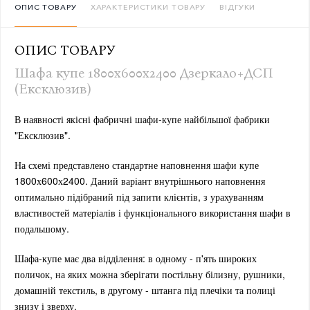
ОПИС ТОВАРУ
ХАРАКТЕРИСТИКИ ТОВАРУ
ВІДГУКИ
ОПИС ТОВАРУ
Шафа купе 1800х600х2400 Дзеркало+ДСП
(Ексклюзив)
В наявності якісні фабричні шафи-купе найбільшої фабрики
"Ексклюзив".
На схемі представлено стандартне наповнення шафи купе
1800х600х2400. Даний варіант внутрішнього наповнення
оптимально підібраний під запити клієнтів, з урахуванням
властивостей матеріалів і функціонального використання шафи в
подальшому.
Шафа-купе має два відділення: в одному - п'ять широких
поличок, на яких можна зберігати постільну білизну, рушники,
домашній текстиль, в другому - штанга під плечіки та полиці
знизу і зверху.