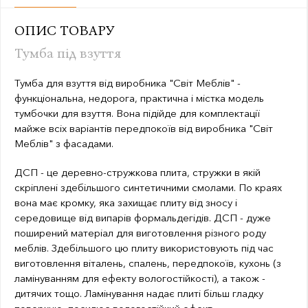
ОПИС ТОВАРУ
Тумба під взуття
Тумба для взуття від виробника "Світ Меблів" -
функціональна, недорога, практична і містка модель
тумбочки для взуття. Вона підійде для комплектації
майже всіх варіантів передпокоїв від виробника "Світ
Меблів" з фасадами.
ДСП - це деревно-стружкова плита, стружки в якій
скріплені здебільшого синтетичними смолами. По краях
вона має кромку, яка захищає плиту від зносу і
середовище від випарів формальдегідів. ДСП - дуже
поширений матеріал для виготовлення різного роду
меблів. Здебільшого цю плиту використовують під час
виготовлення віталень, спалень, передпокоїв, кухонь (з
ламінуванням для ефекту вологостійкості), а також -
дитячих тощо. Ламінування надає плиті більш гладку