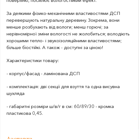
поверхню, посилює вологостійкий ефект.
За деякими фізико-механічними властивостями ДСП
перевершують натуральну деревину. Зокрема, вони
менше розбухають від вологи; менш горючі; за
нерівномірної зміни вологості не жолобиться; володіють
хорошими тепло- і звукоізоляційними властивостями;
більше біостійкі. А також - доступні за ціною!
Характеристики товару:
- корпус/фасад - ламінована ДСП
- комплектація: дві секції для взуття та одна висувна
шухляда
- габаритні розміри ш/в/г в см: 60/89/30 - кромка
пластикова 0,45.
Доставка