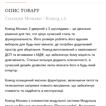
ОПИС ТОВАРУ
Спальня Монако - Комод 1.6
Комод Монако 2-дверний з 3 шухлядами – це ідеальне
рішення для тих, хто цінує сучасний стиль та
функціональність. Його розміри роблять його вдалим
вибором для будь-якої кімнати, де потрібен додатковий
простір для зберігання. Комод виготовлений з ламінованої
ДСП та вставками з МДФ, що забезпечує йому міцність та
довговічність. Стильні кольори додають елегантності, а
сучасний дизайн дозволяє легко вписати його в будь-який
інтер'єр.
Комод оснащений якісною фурнітурою, включаючи петлі та
телескопічні напрямні повного висування, що забезпечує
плавність та надійність в експлуатації.
Комод Монако є елементом модульної системи Модульна
спальня Монако від виробника "Просто меблі". Ви можете