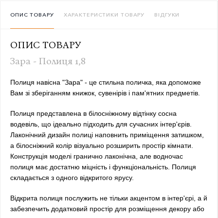
ОПИС ТОВАРУ
ХАРАКТЕРИСТИКИ ТОВАРУ
ВІДГУКИ
ОПИС ТОВАРУ
Зара - Полиця 1,8
Полиця навісна "Зара" - це стильна поличка, яка допоможе
Вам зі зберіганням книжок, сувенірів і пам'ятних предметів.
Полиця представлена в білосніжному відтінку сосна
водевіль, що ідеально підходить для сучасних інтер'єрів.
Лаконічний дизайн полиці наповнить приміщення затишком,
а білосніжний колір візуально розширить простір кімнати.
Конструкція моделі гранично лаконічна, але водночас
полиця має достатню міцність і функціональність. Полиця
складається з одного відкритого ярусу.
Відкрита полиця послужить не тільки акцентом в інтер'єрі, а й
забезпечить додатковий простір для розміщення декору або